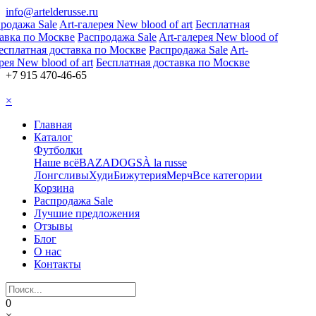
info@artelderusse.ru
родажа Sale
Art-галерея New blood of art
Бесплатная
авка по Москве
Распродажа Sale
Art-галерея New blood of
сплатная доставка по Москве
Распродажа Sale
Art-
ея New blood of art
Бесплатная доставка по Москве
+7 915 470-46-65
×
Главная
Каталог
Футболки
Наше всё
BAZA
DOGS
À la russe
Лонгсливы
Худи
Бижутерия
Мерч
Все категории
Корзина
Распродажа Sale
Лучшие предложения
Отзывы
Блог
О нас
Контакты
0
×