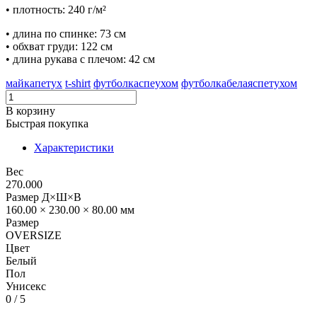
• п
лотность: 240 г/м²
• длина по спинке: 73 см
• обхват груди: 122 см
• длина рукава с плечом: 42 см
майкапетух
t-shirt
футболкаспеухом
футболкабелаяспетухом
В корзину
Быстрая покупка
Характеристики
Вес
270.000
Размер Д×Ш×В
160.00 × 230.00 × 80.00 мм
Размер
OVERSIZE
Цвет
Белый
Пол
Унисекс
0
/ 5