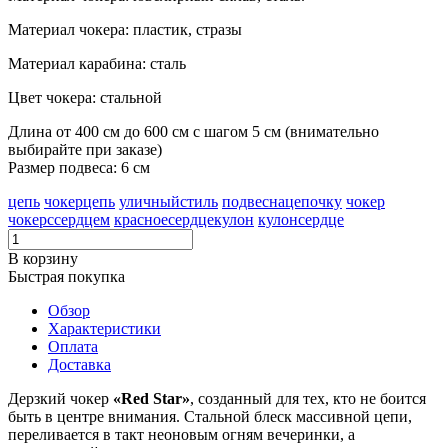
Материал чокера: пластик, стразы
Материал карабина: сталь
Цвет чокера: стальной
Длина от 400 см до 600 см c шагом 5 см (внимательно
выбирайте при заказе)
Размер подвеса: 6 см
цепь
чокерцепь
уличныйстиль
подвеснацепочку
чокер
чокерссердцем
красноесердцекулон
кулонсердце
В корзину
Быстрая покупка
Обзор
Характеристики
Оплата
Доставка
Дерзкий чокер
«Red Star»
, созданный для тех, кто не боится
быть в
центре
внимания. Стальной блеск массивной цепи,
переливается в такт неоновым огням вечеринки, а