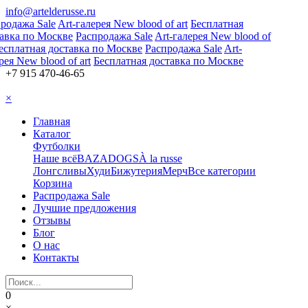
info@artelderusse.ru
одажа Sale
Art-галерея New blood of art
Бесплатная
авка по Москве
Распродажа Sale
Art-галерея New blood of
сплатная доставка по Москве
Распродажа Sale
Art-
ея New blood of art
Бесплатная доставка по Москве
+7 915 470-46-65
×
Главная
Каталог
Футболки
Наше всё
BAZA
DOGS
À la russe
Лонгсливы
Худи
Бижутерия
Мерч
Все категории
Корзина
Распродажа Sale
Лучшие предложения
Отзывы
Блог
О нас
Контакты
0
×