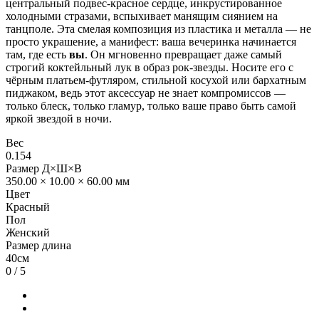
центральный подвес-красное сердце, инкрустированное
холодными стразами, вспыхивает манящим сиянием на
танцполе
. Эта смелая композиция из пластика и металла — не
просто украшение, а манифест: ваша вечеринка начинается
там, где есть
вы
. Он мгновенно превращает даже самый
строгий коктейльный лук в образ рок-звезды. Носите его с
чёрным платьем-футляром, стильной косухой или бархатным
пиджаком, ведь этот аксессуар не знает компромиссов —
только блеск, только гламур, только ваше право быть самой
яркой звездой в ночи.
Вес
0.154
Размер Д×Ш×В
350.00 × 10.00 × 60.00 мм
Цвет
Красный
Пол
Женский
Размер длина
40см
0
/ 5