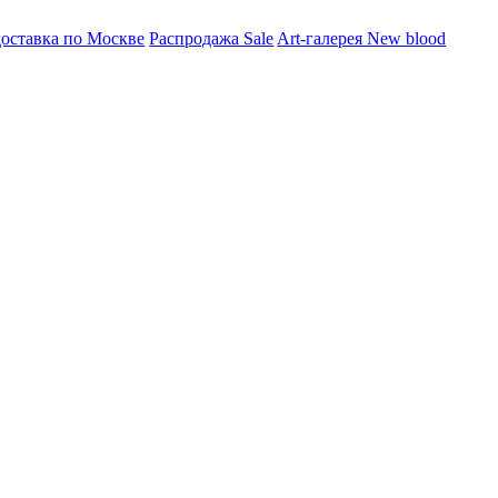
ставка по Москве
Распродажа Sale
Art-галерея New blood