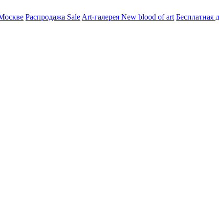
оскве
Распродажа Sale
Art-галерея New blood of art
Бесплатная до