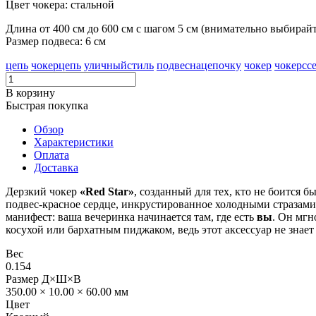
Цвет чокера: стальной
Длина от 400 см до 600 см c шагом 5 см (внимательно выбирайт
Размер подвеса: 6 см
цепь
чокерцепь
уличныйстиль
подвеснацепочку
чокер
чокерсс
В корзину
Быстрая покупка
Обзор
Характеристики
Оплата
Доставка
Дерзкий чокер
«Red Star»
, созданный для тех, кто не боится б
подвес-красное сердце, инкрустированное холодными стразам
манифест: ваша вечеринка начинается там, где есть
вы
. Он мгн
косухой или бархатным пиджаком, ведь этот аксессуар не знает
Вес
0.154
Размер Д×Ш×В
350.00 × 10.00 × 60.00 мм
Цвет