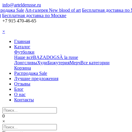
info@artelderusse.ru
дажа Sale
Art-галерея New blood of art
Бесплатная доставка по М
есплатная доставка по Москве
+7 915 470-46-65
×
Главная
Каталог
Футболки
Наше всё
BAZA
DOGS
À la russe
Лонгсливы
Худи
Бижутерия
Мерч
Все категории
Корзина
Распродажа Sale
Лучшие предложения
Отзывы
Блог
О нас
Контакты
0
×