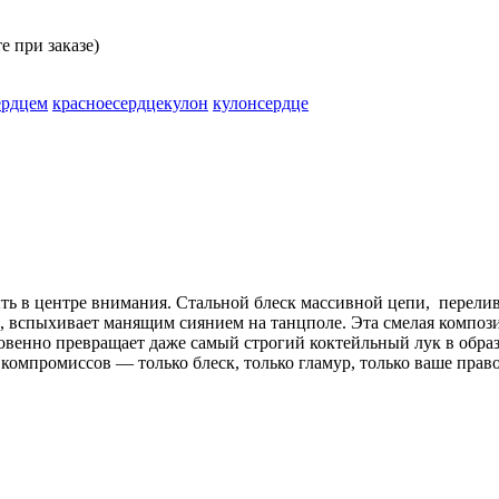
е при заказе)
ердцем
красноесердцекулон
кулонсердце
ыть в
центре
внимания. Стальной блеск массивной цепи, перелив
и, вспыхивает манящим сиянием на
танцполе
. Эта смелая композ
овенно превращает даже самый строгий коктейльный лук в образ
 компромиссов — только блеск, только гламур, только ваше право