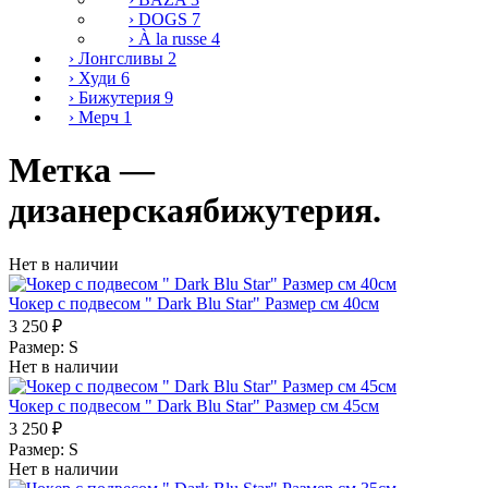
›
DOGS
7
›
À la russe
4
›
Лонгсливы
2
›
Худи
6
›
Бижутерия
9
›
Мерч
1
Метка —
дизанерскаябижутерия
.
Нет в наличии
Чокер с подвесом " Dark Blu Star" Размер см 40см
3 250 ₽
Размер:
S
Нет в наличии
Чокер с подвесом " Dark Blu Star" Размер см 45см
3 250 ₽
Размер:
S
Нет в наличии