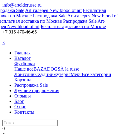
info@artelderusse.ru
родажа Sale
Art-галерея New blood of art
Бесплатная
авка по Москве
Распродажа Sale
Art-галерея New blood of
есплатная доставка по Москве
Распродажа Sale
Art-
ея New blood of art
Бесплатная доставка по Москве
+7 915 470-46-65
×
Главная
Каталог
Футболки
Наше всё
BAZA
DOGS
À la russe
Лонгсливы
Худи
Бижутерия
Мерч
Все категории
Корзина
Распродажа Sale
Лучшие предложения
Отзывы
Блог
О нас
Контакты
0
×